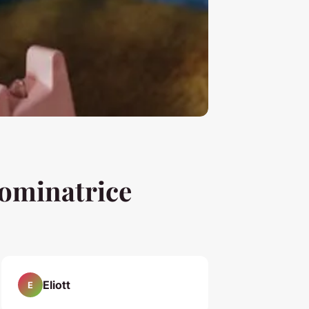
dominatrice
Eliott
E