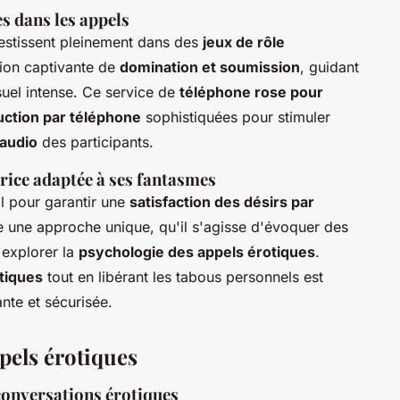
s dans les appels
estissent pleinement dans des
jeux de rôle
sion captivante de
domination et soumission
, guidant
suel intense. Ce service de
téléphone rose pour
ction par téléphone
sophistiquées pour stimuler
audio
des participants.
rice adaptée à ses fantasmes
l pour garantir une
satisfaction des désirs par
 une approche unique, qu'il s'agisse d'évoquer des
explorer la
psychologie des appels érotiques
.
otiques
tout en libérant les tabous personnels est
nte et sécurisée.
pels érotiques
conversations érotiques