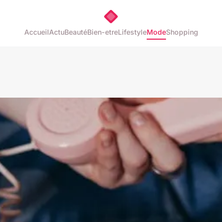
Accueil
Actu
Beauté
Bien-etre
Lifestyle
Mode
Shopping