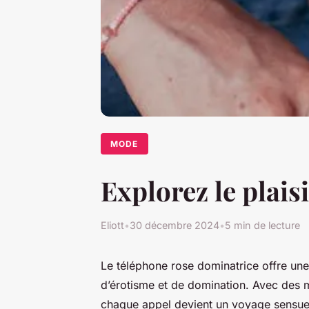
MODE
Explorez le plais
Eliott
•
30 décembre 2024
•
5 min de lecture
Le téléphone rose dominatrice offre un
d’érotisme et de domination. Avec des 
chaque appel devient un voyage sensuel, 