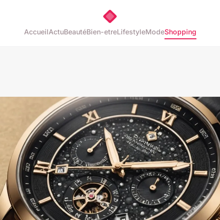
Accueil
Actu
Beauté
Bien-etre
Lifestyle
Mode
Shopping