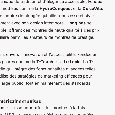
unique de tradition et d'élégance accessible. Fondée
es modèles comme la
HydroConquest
et la
DolceVita
.
montre de plongée qui allie robustesse et style,
inement avec son design intemporel.
Longines
se
ble, offrant des montres de haute qualité à des prix
ulaire parmi les amateurs de montres de prestige.
 envers l'innovation et l'accessibilité. Fondée en
es phares comme la
T-Touch
et la
Le Locle
. La T-
le qui intègre des fonctionnalités avancées telles
ilise des stratégies de marketing efficaces pour
 large public, tout en maintenant des standards
méricaine et suisse
e et suisse pour offrir des montres à la fois
en 1892, la marque est célèbre pour ses modèles