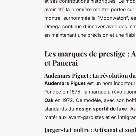
et ses contributions historiques. Le mo
avoir été la première montre portée sur 
montre, surnommée la "Moonwatch", est
Omega continue d'innover avec des maté
en maintenant une précision et une fiabil
Les marques de prestige : 
et Panerai
Audemars Piguet : La révolution du
Audemars Piguet
est un nom incontour
Fondée en 1875, la marque a révolution
Oak
en 1972. Ce modèle, avec son boîtier
standards du
design sportif de luxe
. A
matériaux avant-gardistes et en intégra
Jaeger-LeCoultre : Artisanat et sop