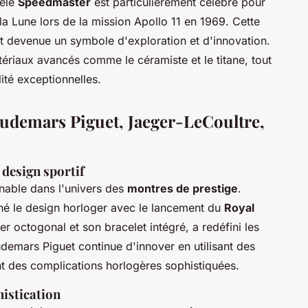
dèle
Speedmaster
est particulièrement célèbre pour
la Lune lors de la mission Apollo 11 en 1969. Cette
 devenue un symbole d'exploration et d'innovation.
riaux avancés comme le céramiste et le titane, tout
ité exceptionnelles.
Audemars Piguet, Jaeger-LeCoultre,
 design sportif
nable dans l'univers des
montres de prestige
.
né le design horloger avec le lancement du
Royal
 octogonal et son bracelet intégré, a redéfini les
udemars Piguet continue d'innover en utilisant des
nt des complications horlogères sophistiquées.
histication