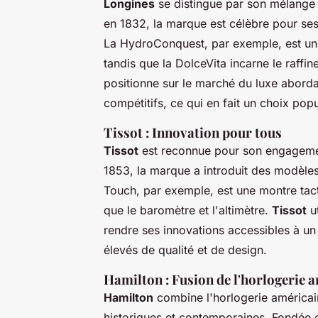
Longines
se distingue par son mélange 
en 1832, la marque est célèbre pour s
La HydroConquest, par exemple, est une 
tandis que la DolceVita incarne le raff
positionne sur le marché du luxe aborda
compétitifs, ce qui en fait un choix pop
Tissot : Innovation pour tous
Tissot
est reconnue pour son engagement
1853, la marque a introduit des modèl
Touch, par exemple, est une montre tacti
que le baromètre et l'altimètre.
Tissot
ut
rendre ses innovations accessibles à un
élevés de qualité et de design.
Hamilton : Fusion de l'horlogerie a
Hamilton
combine l'horlogerie américain
historiques et contemporaines. Fondée 