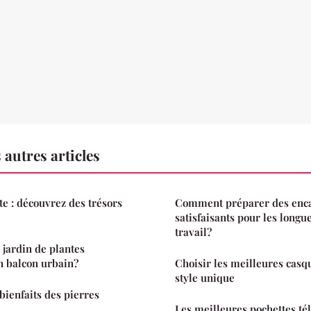
 autres articles
te : découvrez des trésors
Comment préparer des enca
satisfaisants pour les longu
travail?
jardin de plantes
n balcon urbain?
Choisir les meilleures casq
style unique
 bienfaits des pierres
Les meilleures pochettes t