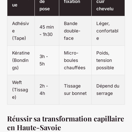
de
fixation
cuir
ue
pose
chevelu
Adhésiv
Bande
Léger,
45 min
e
double-
confortabl
- 1h30
(Tape)
face
e
Kératine
Micro-
Poids,
3h -
(Bondin
boules
tension
5h
gs)
chauffées
possible
Weft
2h -
Tissage
Dépend du
(Tissag
4h
sur bonnet
serrage
e)
Réussir sa transformation capillaire
en Haute-Savoie